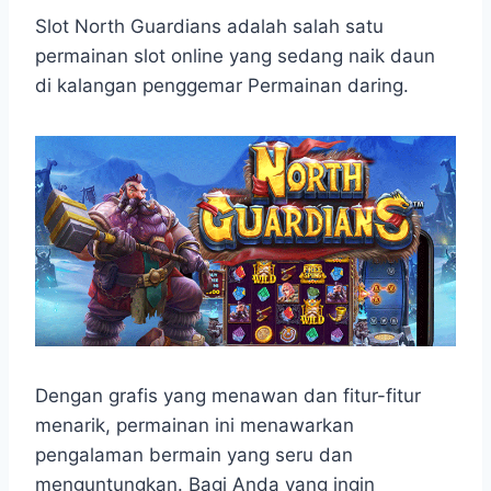
h
a
e
e
k
i
a
c
s
l
y
n
Slot North Guardians adalah salah satu
t
e
s
e
p
e
permainan slot online yang sedang naik daun
s
b
e
g
e
di kalangan penggemar Permainan daring.
A
o
n
r
p
o
g
a
p
k
e
m
r
Dengan grafis yang menawan dan fitur-fitur
menarik, permainan ini menawarkan
pengalaman bermain yang seru dan
menguntungkan. Bagi Anda yang ingin