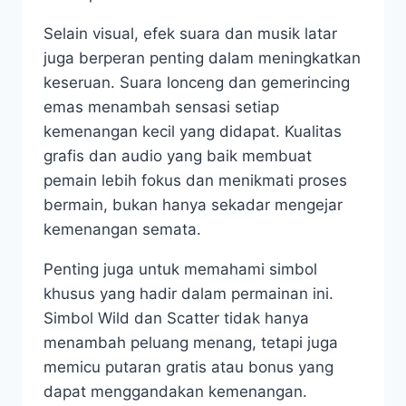
Selain visual, efek suara dan musik latar
juga berperan penting dalam meningkatkan
keseruan. Suara lonceng dan gemerincing
emas menambah sensasi setiap
kemenangan kecil yang didapat. Kualitas
grafis dan audio yang baik membuat
pemain lebih fokus dan menikmati proses
bermain, bukan hanya sekadar mengejar
kemenangan semata.
Penting juga untuk memahami simbol
khusus yang hadir dalam permainan ini.
Simbol Wild dan Scatter tidak hanya
menambah peluang menang, tetapi juga
memicu putaran gratis atau bonus yang
dapat menggandakan kemenangan.