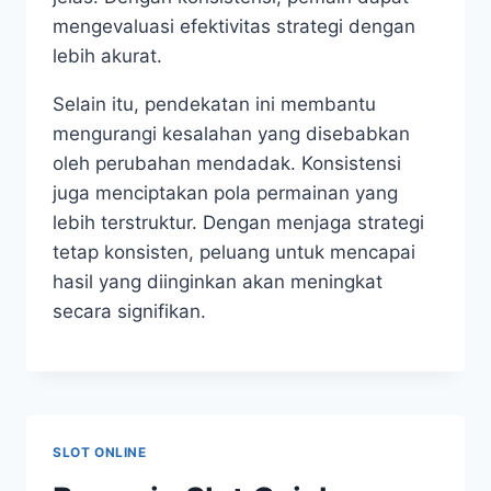
mengevaluasi efektivitas strategi dengan
lebih akurat.
Selain itu, pendekatan ini membantu
mengurangi kesalahan yang disebabkan
oleh perubahan mendadak. Konsistensi
juga menciptakan pola permainan yang
lebih terstruktur. Dengan menjaga strategi
tetap konsisten, peluang untuk mencapai
hasil yang diinginkan akan meningkat
secara signifikan.
SLOT ONLINE