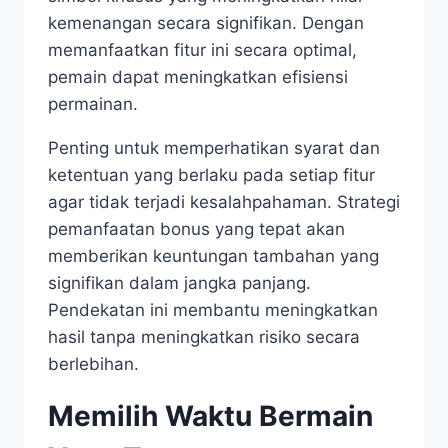
kemenangan secara signifikan. Dengan
memanfaatkan fitur ini secara optimal,
pemain dapat meningkatkan efisiensi
permainan.
Penting untuk memperhatikan syarat dan
ketentuan yang berlaku pada setiap fitur
agar tidak terjadi kesalahpahaman. Strategi
pemanfaatan bonus yang tepat akan
memberikan keuntungan tambahan yang
signifikan dalam jangka panjang.
Pendekatan ini membantu meningkatkan
hasil tanpa meningkatkan risiko secara
berlebihan.
Memilih Waktu Bermain