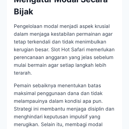
Bijak
Pengelolaan modal menjadi aspek krusial
dalam menjaga kestabilan permainan agar
tetap terkendali dan tidak menimbulkan
kerugian besar. Slot Hot Safari memerlukan
perencanaan anggaran yang jelas sebelum
mulai bermain agar setiap langkah lebih
terarah.
Pemain sebaiknya menentukan batas
maksimal penggunaan dana dan tidak
melampauinya dalam kondisi apa pun.
Strategi ini membantu menjaga disiplin dan
menghindari keputusan impulsif yang
merugikan. Selain itu, membagi modal