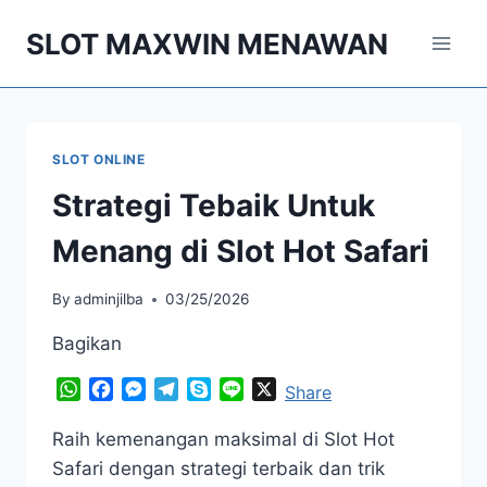
Skip
SLOT MAXWIN MENAWAN
to
content
SLOT ONLINE
Strategi Tebaik Untuk
Menang di Slot Hot Safari
By
adminjilba
03/25/2026
Bagikan
WhatsApp
Facebook
Messenger
Telegram
Skype
Line
X
Share
Raih kemenangan maksimal di Slot Hot
Safari dengan strategi terbaik dan trik