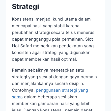
Strategi
Konsistensi menjadi kunci utama dalam
mencapai hasil yang stabil karena
perubahan strategi secara terus menerus
dapat mengganggu pola permainan. Slot
Hot Safari memerlukan pendekatan yang
konsisten agar strategi yang digunakan
dapat memberikan hasil optimal.
Pemain sebaiknya menetapkan satu
strategi yang sesuai dengan gaya bermain
dan menjalankannya secara disiplin.
Contohnya,
penggunaan strategi yang
sama
dalam beberapa sesi akan
memberikan gambaran hasil yang lebih
jelas. Dengan konsistensi, pemain dapat