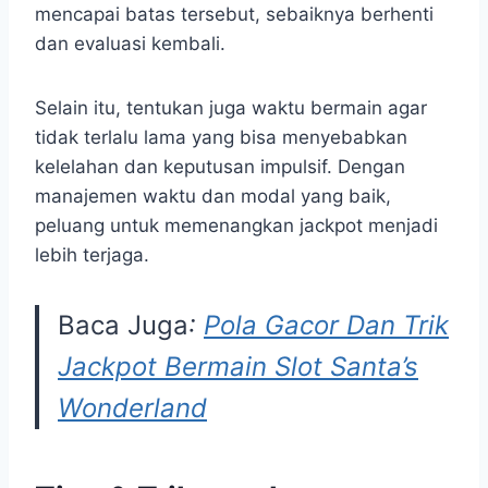
mencapai batas tersebut, sebaiknya berhenti
dan evaluasi kembali.
Selain itu, tentukan juga waktu bermain agar
tidak terlalu lama yang bisa menyebabkan
kelelahan dan keputusan impulsif. Dengan
manajemen waktu dan modal yang baik,
peluang untuk memenangkan jackpot menjadi
lebih terjaga.
Baca Juga
:
Pola Gacor Dan Trik
Jackpot Bermain Slot Santa’s
Wonderland