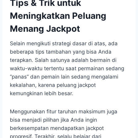
Tips & Trik untuk
Meningkatkan Peluang
Menang Jackpot
Selain mengikuti strategi dasar di atas, ada
beberapa tips tambahan yang bisa Anda
terapkan. Salah satunya adalah bermain di
waktu-waktu tertentu saat permainan sedang
“panas” dan pemain lain sedang mengalami
kekalahan, karena peluang jackpot
kemungkinan lebih besar.
Menggunakan fitur taruhan maksimum juga
bisa menjadi pilihan jika Anda ingin
berkesempatan mendapatkan jackpot
progresif. Terakhir, selalu belajar dari