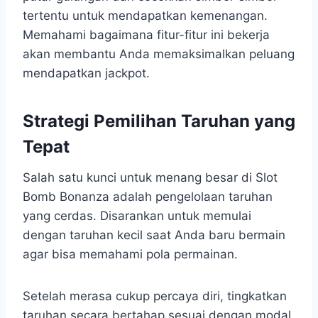
tertentu untuk mendapatkan kemenangan.
Memahami bagaimana fitur-fitur ini bekerja
akan membantu Anda memaksimalkan peluang
mendapatkan jackpot.
Strategi Pemilihan Taruhan yang
Tepat
Salah satu kunci untuk menang besar di Slot
Bomb Bonanza adalah pengelolaan taruhan
yang cerdas. Disarankan untuk memulai
dengan taruhan kecil saat Anda baru bermain
agar bisa memahami pola permainan.
Setelah merasa cukup percaya diri, tingkatkan
taruhan secara bertahap sesuai dengan modal