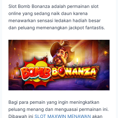
h
a
e
e
k
i
a
c
s
l
y
n
Slot Bomb Bonanza adalah permainan slot
t
e
s
e
p
e
online yang sedang naik daun karena
s
b
e
g
e
menawarkan sensasi ledakan hadiah besar
A
o
n
r
dan peluang memenangkan jackpot fantastis.
p
o
g
a
p
k
e
m
r
Bagi para pemain yang ingin meningkatkan
peluang menang dan menguasai permainan ini.
Dibawah ini
SLOT MAXWIN MENAWAN
akan