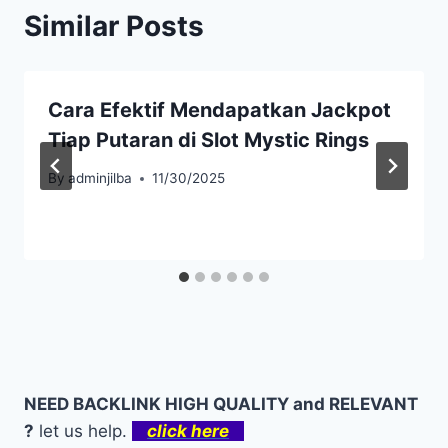
Similar Posts
Cara Efektif Mendapatkan Jackpot
Tiap Putaran di Slot Mystic Rings
By
adminjilba
11/30/2025
NEED BACKLINK HIGH QUALITY and RELEVANT
?
let us help.
click here