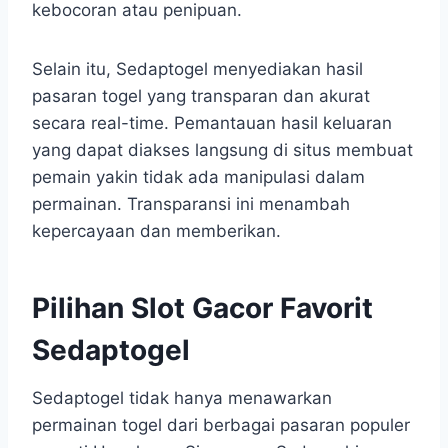
kebocoran atau penipuan.
Selain itu, Sedaptogel menyediakan hasil
pasaran togel yang transparan dan akurat
secara real-time. Pemantauan hasil keluaran
yang dapat diakses langsung di situs membuat
pemain yakin tidak ada manipulasi dalam
permainan. Transparansi ini menambah
kepercayaan dan memberikan.
Pilihan Slot Gacor Favorit
Sedaptogel
Sedaptogel tidak hanya menawarkan
permainan togel dari berbagai pasaran populer