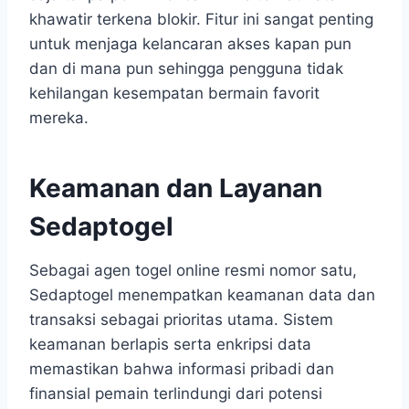
khawatir terkena blokir. Fitur ini sangat penting
untuk menjaga kelancaran akses kapan pun
dan di mana pun sehingga pengguna tidak
kehilangan kesempatan bermain favorit
mereka.
Keamanan dan Layanan
Sedaptogel
Sebagai agen togel online resmi nomor satu,
Sedaptogel menempatkan keamanan data dan
transaksi sebagai prioritas utama. Sistem
keamanan berlapis serta enkripsi data
memastikan bahwa informasi pribadi dan
finansial pemain terlindungi dari potensi