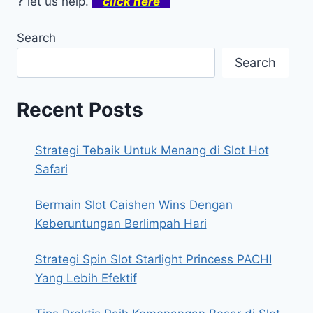
?
let us help.
click here
Search
Search
Recent Posts
Strategi Tebaik Untuk Menang di Slot Hot
Safari
Bermain Slot Caishen Wins Dengan
Keberuntungan Berlimpah Hari
Strategi Spin Slot Starlight Princess PACHI
Yang Lebih Efektif