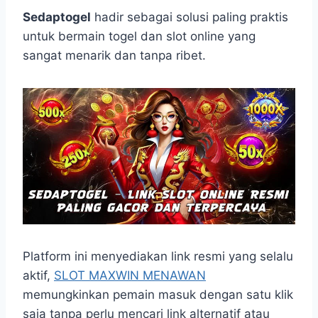
h
a
e
e
k
i
a
c
s
l
y
n
Sedaptogel
hadir sebagai solusi paling praktis
t
e
s
e
p
e
untuk bermain togel dan slot online yang
s
b
e
g
e
sangat menarik dan tanpa ribet.
A
o
n
r
p
o
g
a
p
k
e
m
r
Platform ini menyediakan link resmi yang selalu
aktif,
SLOT MAXWIN MENAWAN
memungkinkan pemain masuk dengan satu klik
saja tanpa perlu mencari link alternatif atau