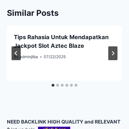
Similar Posts
Tips Rahasia Untuk Mendapatkan
Jackpot Slot Aztec Blaze
By
adminjilba
07/22/2025
NEED BACKLINK HIGH QUALITY and RELEVANT