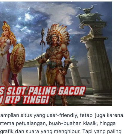
mpilan situs yang user-friendly, tetapi juga karena
ertema petualangan, buah-buahan klasik, hingga
grafik dan suara yang menghibur. Tapi yang paling