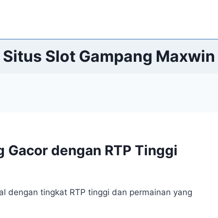
Situs Slot Gampang Maxwin
ng Gacor dengan RTP Tinggi
nal dengan tingkat RTP tinggi dan permainan yang