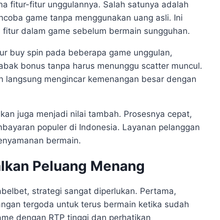
na fitur-fitur unggulannya. Salah satunya adalah
oba game tanpa menggunakan uang asli. Ini
fitur dalam game sebelum bermain sungguhan.
itur buy spin pada beberapa game unggulan,
bak bonus tanpa harus menunggu scatter muncul.
ngin langsung mengincar kemenangan besar dengan
an juga menjadi nilai tambah. Prosesnya cepat,
ayaran populer di Indonesia. Layanan pelanggan
kenyamanan bermain.
alkan Peluang Menang
lbet, strategi sangat diperlukan. Pertama,
ngan tergoda untuk terus bermain ketika sudah
ame dengan RTP tinggi dan perhatikan