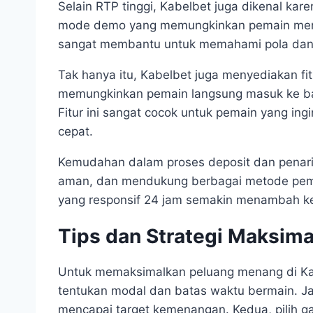
Selain RTP tinggi, Kabelbet juga dikenal kare
mode demo yang memungkinkan pemain menc
sangat membantu untuk memahami pola dan 
Tak hanya itu, Kabelbet juga menyediakan f
memungkinkan pemain langsung masuk ke ba
Fitur ini sangat cocok untuk pemain yang i
cepat.
Kemudahan dalam proses deposit dan penarik
aman, dan mendukung berbagai metode pemb
yang responsif 24 jam semakin menambah 
Tips dan Strategi Maksim
Untuk memaksimalkan peluang menang di Kabe
tentukan modal dan batas waktu bermain. Ja
mencapai target kemenangan. Kedua, pilih g