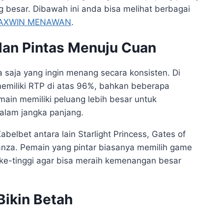
g besar. Dibawah ini anda bisa melihat berbagai
AXWIN MENAWAN
.
lan Pintas Menuju Cuan
pa saja yang ingin menang secara konsisten. Di
memiliki RTP di atas 96%, bahkan beberapa
emain memiliki peluang lebih besar untuk
alam jangka panjang.
abelbet antara lain Starlight Princess, Gates of
nza. Pemain yang pintar biasanya memilih game
-ke-tinggi agar bisa meraih kemenangan besar
Bikin Betah