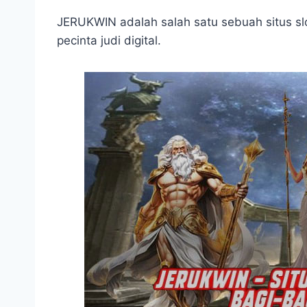
h
a
e
e
k
i
a
c
s
l
y
n
JERUKWIN adalah salah satu sebuah situs slo
t
e
s
e
p
e
pecinta judi digital.
s
b
e
g
e
A
o
n
r
p
o
g
a
p
k
e
m
r