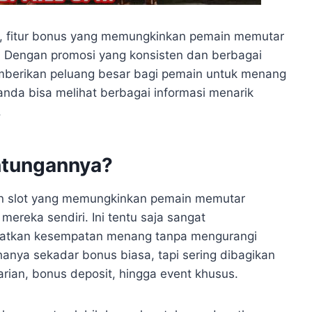
pin, fitur bonus yang memungkinkan pemain memutar
. Dengan promosi yang konsisten dan berbagai
mberikan peluang besar bagi pemain untuk menang
 anda bisa melihat berbagai informasi menarik
.
untungannya?
nan slot yang memungkinkan pemain memutar
reka sendiri. Ini tentu saja sangat
atkan kesempatan menang tanpa mengurangi
hanya sekadar bonus biasa, tapi sering dibagikan
arian, bonus deposit, hingga event khusus.