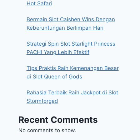
Hot Safari
Bermain Slot Caishen Wins Dengan
Keberuntungan Berlimpah Hari
Strategi Spin Slot Starlight Princess
PACHI Yang Lebih Efektif
Tips Praktis Raih Kemenangan Besar
di Slot Queen of Gods
Rahasia Terbaik Raih Jackpot di Slot
Stormforged
Recent Comments
No comments to show.