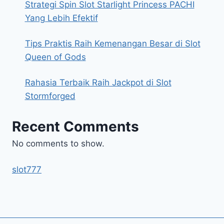
Strategi Spin Slot Starlight Princess PACHI
Yang Lebih Efektif
Tips Praktis Raih Kemenangan Besar di Slot
Queen of Gods
Rahasia Terbaik Raih Jackpot di Slot
Stormforged
Recent Comments
No comments to show.
slot777