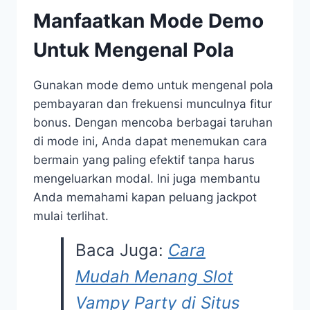
Manfaatkan Mode Demo
Untuk Mengenal Pola
Gunakan mode demo untuk mengenal pola
pembayaran dan frekuensi munculnya fitur
bonus. Dengan mencoba berbagai taruhan
di mode ini, Anda dapat menemukan cara
bermain yang paling efektif tanpa harus
mengeluarkan modal. Ini juga membantu
Anda memahami kapan peluang jackpot
mulai terlihat.
Baca Juga:
Cara
Mudah Menang Slot
Vampy Party di Situs