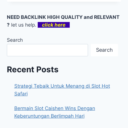
NEED BACKLINK HIGH QUALITY and RELEVANT
?
let us help.
click here
Search
Search
Recent Posts
Strategi Tebaik Untuk Menang di Slot Hot
Safari
Bermain Slot Caishen Wins Dengan
Keberuntungan Berlimpah Hari