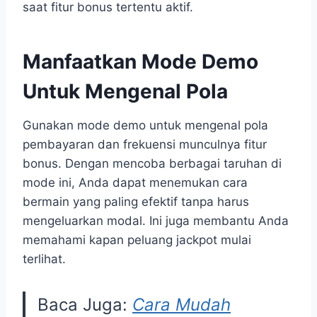
saat fitur bonus tertentu aktif.
Manfaatkan Mode Demo
Untuk Mengenal Pola
Gunakan mode demo untuk mengenal pola
pembayaran dan frekuensi munculnya fitur
bonus. Dengan mencoba berbagai taruhan di
mode ini, Anda dapat menemukan cara
bermain yang paling efektif tanpa harus
mengeluarkan modal. Ini juga membantu Anda
memahami kapan peluang jackpot mulai
terlihat.
Baca Juga:
Cara Mudah