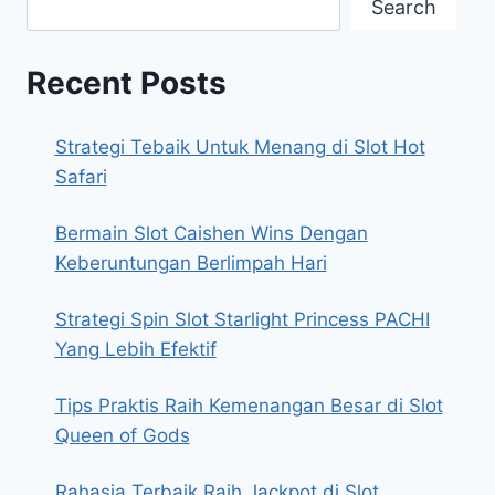
Search
Recent Posts
Strategi Tebaik Untuk Menang di Slot Hot
Safari
Bermain Slot Caishen Wins Dengan
Keberuntungan Berlimpah Hari
Strategi Spin Slot Starlight Princess PACHI
Yang Lebih Efektif
Tips Praktis Raih Kemenangan Besar di Slot
Queen of Gods
Rahasia Terbaik Raih Jackpot di Slot