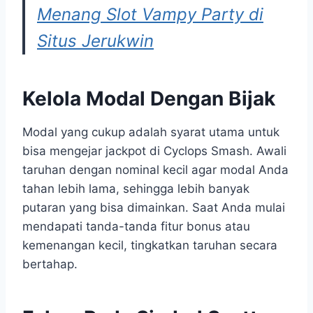
Menang Slot Vampy Party di
Situs Jerukwin
Kelola Modal Dengan Bijak
Modal yang cukup adalah syarat utama untuk
bisa mengejar jackpot di Cyclops Smash. Awali
taruhan dengan nominal kecil agar modal Anda
tahan lebih lama, sehingga lebih banyak
putaran yang bisa dimainkan. Saat Anda mulai
mendapati tanda-tanda fitur bonus atau
kemenangan kecil, tingkatkan taruhan secara
bertahap.