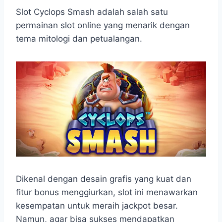
h
a
e
e
k
i
a
c
s
l
y
n
Slot Cyclops Smash adalah salah satu
t
e
s
e
p
e
permainan slot online yang menarik dengan
s
b
e
g
e
tema mitologi dan petualangan.
A
o
n
r
p
o
g
a
p
k
e
m
r
Dikenal dengan desain grafis yang kuat dan
fitur bonus menggiurkan, slot ini menawarkan
kesempatan untuk meraih jackpot besar.
Namun, agar bisa sukses mendapatkan