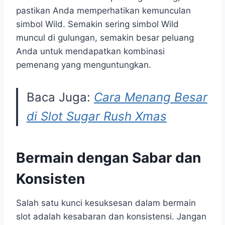
pastikan Anda memperhatikan kemunculan
simbol Wild. Semakin sering simbol Wild
muncul di gulungan, semakin besar peluang
Anda untuk mendapatkan kombinasi
pemenang yang menguntungkan.
Baca Juga:
Cara Menang Besar
di Slot Sugar Rush Xmas
Bermain dengan Sabar dan
Konsisten
Salah satu kunci kesuksesan dalam bermain
slot adalah kesabaran dan konsistensi. Jangan