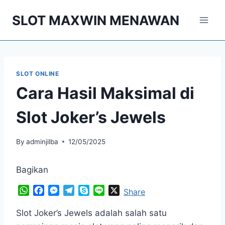
Skip
SLOT MAXWIN MENAWAN
to
content
SLOT ONLINE
Cara Hasil Maksimal di
Slot Joker’s Jewels
By
adminjilba
12/05/2025
Bagikan
W
F
M
T
S
L
X
Share
h
a
e
e
k
i
a
c
s
l
y
n
Slot Joker’s Jewels adalah salah satu
t
e
s
e
p
e