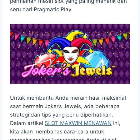
permainan mesin slot yang paling menarik dan
s
b
e
g
e
seru dari Pragmatic Play.
A
o
n
r
p
o
g
a
p
k
e
m
r
Untuk membantu Anda meraih hasil maksimal
saat bermain Joker’s Jewels, ada beberapa
strategi dan tips yang perlu diperhatikan.
Dalam artikel
SLOT MAXWIN MENAWAN
ini,
kita akan membahas cara-cara untuk