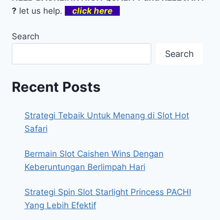
?
let us help.
click here
Search
Search
Recent Posts
Strategi Tebaik Untuk Menang di Slot Hot
Safari
Bermain Slot Caishen Wins Dengan
Keberuntungan Berlimpah Hari
Strategi Spin Slot Starlight Princess PACHI
Yang Lebih Efektif