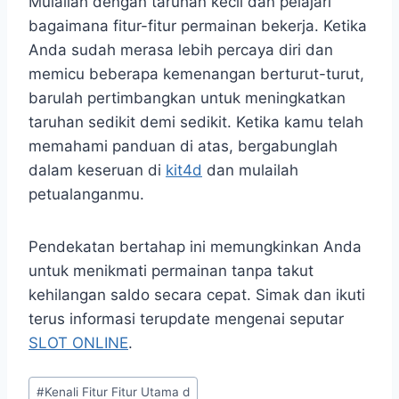
Mulailah dengan taruhan kecil dan pelajari
bagaimana fitur-fitur permainan bekerja. Ketika
Anda sudah merasa lebih percaya diri dan
memicu beberapa kemenangan berturut-turut,
barulah pertimbangkan untuk meningkatkan
taruhan sedikit demi sedikit. Ketika kamu telah
memahami panduan di atas, bergabunglah
dalam keseruan di
kit4d
dan mulailah
petualanganmu.
Pendekatan bertahap ini memungkinkan Anda
untuk menikmati permainan tanpa takut
kehilangan saldo secara cepat. Simak dan ikuti
terus informasi terupdate mengenai seputar
SLOT ONLINE
.
Post
#
Kenali Fitur Fitur Utama d