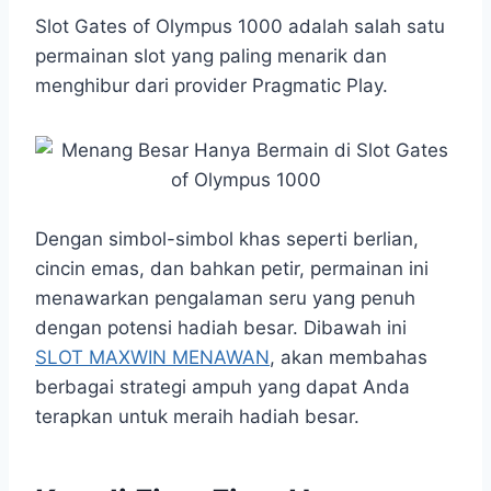
h
a
e
e
k
i
a
c
s
l
y
n
Slot Gates of Olympus 1000 adalah salah satu
t
e
s
e
p
e
permainan slot yang paling menarik dan
s
b
e
g
e
menghibur dari provider Pragmatic Play.
A
o
n
r
p
o
g
a
p
k
e
m
r
Dengan simbol-simbol khas seperti berlian,
cincin emas, dan bahkan petir, permainan ini
menawarkan pengalaman seru yang penuh
dengan potensi hadiah besar. Dibawah ini
SLOT MAXWIN MENAWAN
, akan membahas
berbagai strategi ampuh yang dapat Anda
terapkan untuk meraih hadiah besar.