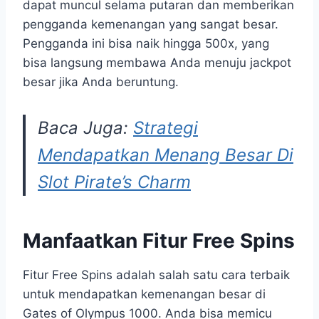
dapat muncul selama putaran dan memberikan
pengganda kemenangan yang sangat besar.
Pengganda ini bisa naik hingga 500x, yang
bisa langsung membawa Anda menuju jackpot
besar jika Anda beruntung.
Baca Juga:
Strategi
Mendapatkan Menang Besar Di
Slot Pirate’s Charm
Manfaatkan Fitur Free Spins
Fitur Free Spins adalah salah satu cara terbaik
untuk mendapatkan kemenangan besar di
Gates of Olympus 1000. Anda bisa memicu