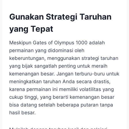
Gunakan Strategi Taruhan
yang Tepat
Meskipun Gates of Olympus 1000 adalah
permainan yang didominasi oleh
keberuntungan, menggunakan strategi taruhan
yang bijak sangatlah penting untuk meraih
kemenangan besar. Jangan terburu-buru untuk
meningkatkan taruhan Anda secara drastis,
karena permainan ini memiliki volatilitas yang
cukup tinggi, yang berarti kemenangan besar
bisa datang setelah beberapa putaran tanpa
hasil besar.