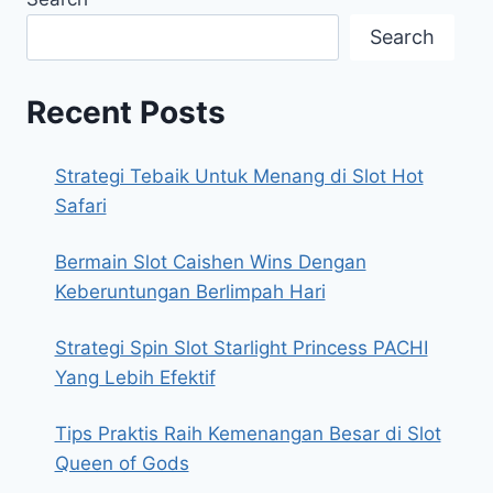
Search
Recent Posts
Strategi Tebaik Untuk Menang di Slot Hot
Safari
Bermain Slot Caishen Wins Dengan
Keberuntungan Berlimpah Hari
Strategi Spin Slot Starlight Princess PACHI
Yang Lebih Efektif
Tips Praktis Raih Kemenangan Besar di Slot
Queen of Gods