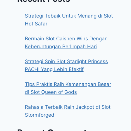
Strategi Tebaik Untuk Menang di Slot
Hot Safari
Bermain Slot Caishen Wins Dengan
Keberuntungan Berlimpah Hari
Strategi Spin Slot Starlight Princess
PACHI Yang Lebih Efektif
Tips Praktis Raih Kemenangan Besar
di Slot Queen of Gods
Rahasia Terbaik Raih Jackpot di Slot
Stormforged