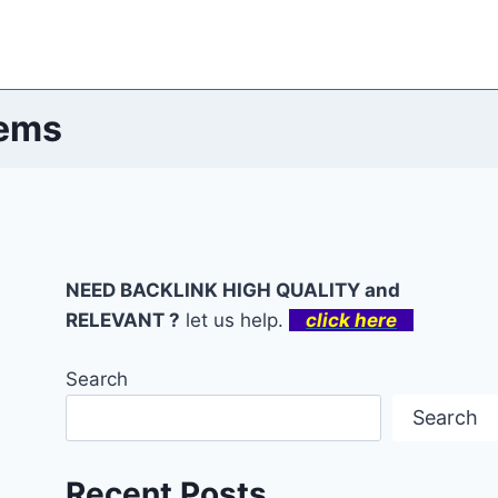
Gems
NEED BACKLINK HIGH QUALITY and
RELEVANT ?
let us help.
click here
Search
Search
Recent Posts