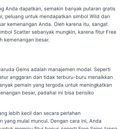
ng Anda dapatkan, semakin banyak putaran gratis
ini, peluang untuk mendapatkan simbol Wild dan
ar kemenangan Anda. Oleh karena itu, sangat
mbol Scatter sebanyak mungkin, karena fitur Free
aih kemenangan besar.
 Garuda Gems adalah manajemen modal. Seperti
gatur anggaran dan tidak terburu-buru menaikkan
anyak pemain yang tergoda untuk meningkatkan
nangan besar, padahal ini bisa berisiko
g lebih kecil dan secara perlahan
 yang mulai muncul. Dengan cara ini, Anda
untuk memicu fitur bonus seperti Free Spins tanpa