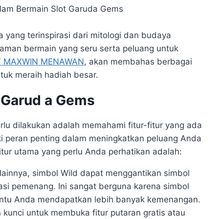
yang terinspirasi dari mitologi dan budaya
aman bermain yang seru serta peluang untuk
T MAXWIN MENAWAN
, akan membahas berbagai
tuk meraih hadiah besar.
i Garud a Gems
lu dilakukan adalah memahami fitur-fitur yang ada
iki peran penting dalam meningkatkan peluang Anda
tur utama yang perlu Anda perhatikan adalah:
 lainnya, simbol Wild dapat menggantikan simbol
i pemenang. Ini sangat berguna karena simbol
antu Anda mendapatkan lebih banyak kemenangan.
 kunci untuk membuka fitur putaran gratis atau