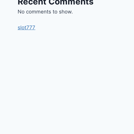
Recent Comments
No comments to show.
slot777