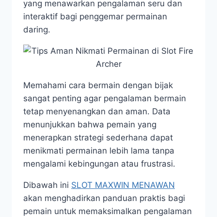
yang menawarkan pengalaman seru dan
interaktif bagi penggemar permainan
daring.
Memahami cara bermain dengan bijak
sangat penting agar pengalaman bermain
tetap menyenangkan dan aman. Data
menunjukkan bahwa pemain yang
menerapkan strategi sederhana dapat
menikmati permainan lebih lama tanpa
mengalami kebingungan atau frustrasi.
Dibawah ini
SLOT MAXWIN MENAWAN
akan menghadirkan panduan praktis bagi
pemain untuk memaksimalkan pengalaman