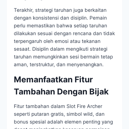
Terakhir, strategi taruhan juga berkaitan
dengan konsistensi dan disiplin. Pemain
perlu memastikan bahwa setiap taruhan
dilakukan sesuai dengan rencana dan tidak
terpengaruh oleh emosi atau tekanan
sesaat. Disiplin dalam mengikuti strategi
taruhan memungkinkan sesi bermain tetap
aman, terstruktur, dan menyenangkan.
Memanfaatkan Fitur
Tambahan Dengan Bijak
Fitur tambahan dalam Slot Fire Archer
seperti putaran gratis, simbol wild, dan
bonus spesial adalah elemen penting yang