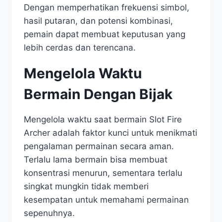
Dengan memperhatikan frekuensi simbol,
hasil putaran, dan potensi kombinasi,
pemain dapat membuat keputusan yang
lebih cerdas dan terencana.
Mengelola Waktu
Bermain Dengan Bijak
Mengelola waktu saat bermain Slot Fire
Archer adalah faktor kunci untuk menikmati
pengalaman permainan secara aman.
Terlalu lama bermain bisa membuat
konsentrasi menurun, sementara terlalu
singkat mungkin tidak memberi
kesempatan untuk memahami permainan
sepenuhnya.