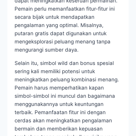
dapat meningkatkan keseruan permainan.
Pemain perlu memanfaatkan fitur-fitur ini
secara bijak untuk mendapatkan
pengalaman yang optimal. Misalnya,
putaran gratis dapat digunakan untuk
mengeksplorasi peluang menang tanpa
mengurangi sumber daya.
Selain itu, simbol wild dan bonus spesial
sering kali memiliki potensi untuk
meningkatkan peluang kombinasi menang.
Pemain harus memperhatikan kapan
simbol-simbol ini muncul dan bagaimana
menggunakannya untuk keuntungan
terbaik. Pemanfaatan fitur ini dengan
cerdas akan meningkatkan pengalaman
bermain dan memberikan kepuasan