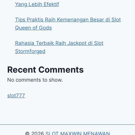
Yang Lebih Efektif
Tips Praktis Raih Kemenangan Besar di Slot
Queen of Gods
Rahasia Terbaik Raih Jackpot di Slot
Stormforged
Recent Comments
No comments to show.
slot777
© 2026
SLOT MAXWIN MENAWAN