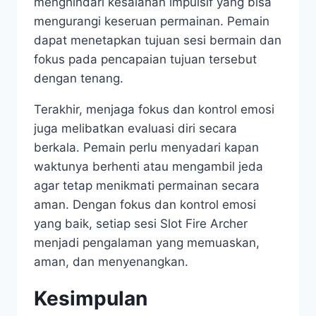
menghindari kesalahan impulsif yang bisa
mengurangi keseruan permainan. Pemain
dapat menetapkan tujuan sesi bermain dan
fokus pada pencapaian tujuan tersebut
dengan tenang.
Terakhir, menjaga fokus dan kontrol emosi
juga melibatkan evaluasi diri secara
berkala. Pemain perlu menyadari kapan
waktunya berhenti atau mengambil jeda
agar tetap menikmati permainan secara
aman. Dengan fokus dan kontrol emosi
yang baik, setiap sesi Slot Fire Archer
menjadi pengalaman yang memuaskan,
aman, dan menyenangkan.
Kesimpulan