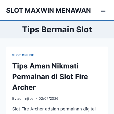
Skip
SLOT MAXWIN MENAWAN
to
content
Tips Bermain Slot
SLOT ONLINE
Tips Aman Nikmati
Permainan di Slot Fire
Archer
By
adminjilba
02/07/2026
Slot Fire Archer adalah permainan digital