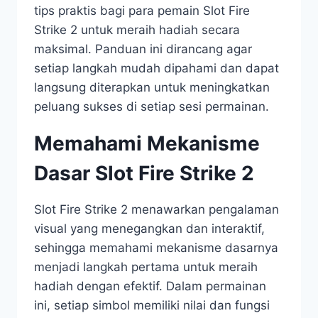
tips praktis bagi para pemain Slot Fire
Strike 2 untuk meraih hadiah secara
maksimal. Panduan ini dirancang agar
setiap langkah mudah dipahami dan dapat
langsung diterapkan untuk meningkatkan
peluang sukses di setiap sesi permainan.
Memahami Mekanisme
Dasar Slot Fire Strike 2
Slot Fire Strike 2 menawarkan pengalaman
visual yang menegangkan dan interaktif,
sehingga memahami mekanisme dasarnya
menjadi langkah pertama untuk meraih
hadiah dengan efektif. Dalam permainan
ini, setiap simbol memiliki nilai dan fungsi