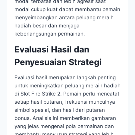
modal terbatas dan lebih agresif saat
modal cukup kuat dapat membantu pemain
menyeimbangkan antara peluang meraih
hadiah besar dan menjaga
keberlangsungan permainan.
Evaluasi Hasil dan
Penyesuaian Strategi
Evaluasi hasil merupakan langkah penting
untuk meningkatkan peluang meraih hadiah
di Slot Fire Strike 2. Pemain perlu mencatat
setiap hasil putaran, frekuensi munculnya
simbol spesial, dan hasil dari putaran
bonus. Analisis ini memberikan gambaran
yang jelas mengenai pola permainan dan
membantu menyusun strategi yang lebih