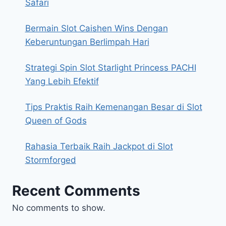
Safari
Bermain Slot Caishen Wins Dengan
Keberuntungan Berlimpah Hari
Strategi Spin Slot Starlight Princess PACHI
Yang Lebih Efektif
Tips Praktis Raih Kemenangan Besar di Slot
Queen of Gods
Rahasia Terbaik Raih Jackpot di Slot
Stormforged
Recent Comments
No comments to show.