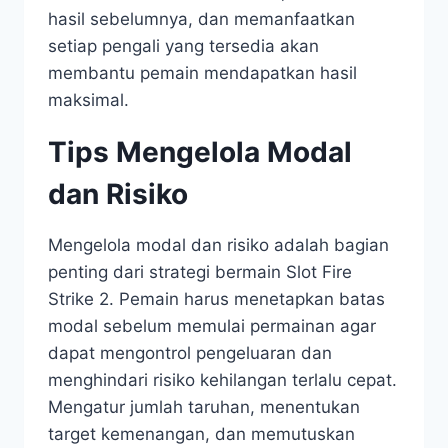
hasil sebelumnya, dan memanfaatkan
setiap pengali yang tersedia akan
membantu pemain mendapatkan hasil
maksimal.
Tips Mengelola Modal
dan Risiko
Mengelola modal dan risiko adalah bagian
penting dari strategi bermain Slot Fire
Strike 2. Pemain harus menetapkan batas
modal sebelum memulai permainan agar
dapat mengontrol pengeluaran dan
menghindari risiko kehilangan terlalu cepat.
Mengatur jumlah taruhan, menentukan
target kemenangan, dan memutuskan