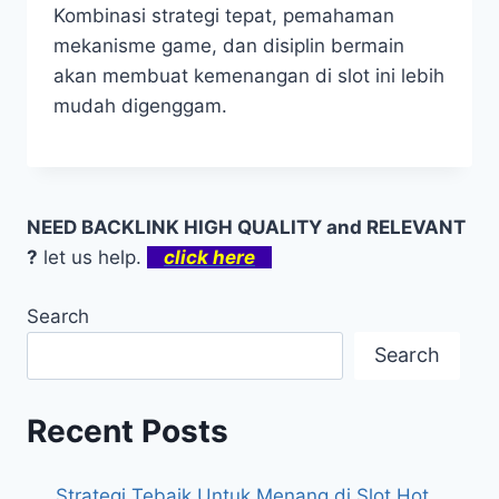
Kombinasi strategi tepat, pemahaman
mekanisme game, dan disiplin bermain
akan membuat kemenangan di slot ini lebih
mudah digenggam.
NEED BACKLINK HIGH QUALITY and RELEVANT
?
let us help.
click here
Search
Search
Recent Posts
Strategi Tebaik Untuk Menang di Slot Hot