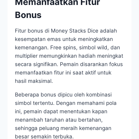
Memanfaatkan Fitur
Bonus
Fitur bonus di Money Stacks Dice adalah
kesempatan emas untuk meningkatkan
kemenangan. Free spins, simbol wild, dan
multiplier memungkinkan hadiah meningkat
secara signifikan. Pemain disarankan fokus
memanfaatkan fitur ini saat aktif untuk
hasil maksimal.
Beberapa bonus dipicu oleh kombinasi
simbol tertentu. Dengan memahami pola
ini, pemain dapat menentukan kapan
menambah taruhan atau bertahan,
sehingga peluang meraih kemenangan
besar semakin terbuka.