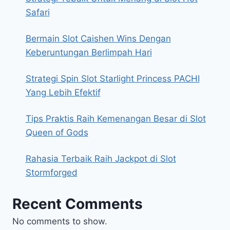
Safari
Bermain Slot Caishen Wins Dengan
Keberuntungan Berlimpah Hari
Strategi Spin Slot Starlight Princess PACHI
Yang Lebih Efektif
Tips Praktis Raih Kemenangan Besar di Slot
Queen of Gods
Rahasia Terbaik Raih Jackpot di Slot
Stormforged
Recent Comments
No comments to show.