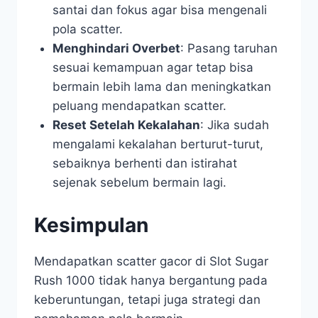
santai dan fokus agar bisa mengenali
pola scatter.
Menghindari Overbet
: Pasang taruhan
sesuai kemampuan agar tetap bisa
bermain lebih lama dan meningkatkan
peluang mendapatkan scatter.
Reset Setelah Kekalahan
: Jika sudah
mengalami kekalahan berturut-turut,
sebaiknya berhenti dan istirahat
sejenak sebelum bermain lagi.
Kesimpulan
Mendapatkan scatter gacor di Slot Sugar
Rush 1000 tidak hanya bergantung pada
keberuntungan, tetapi juga strategi dan