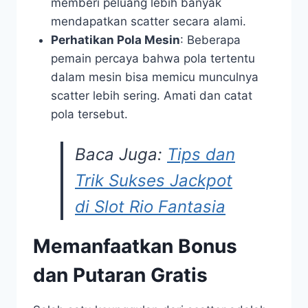
memberi peluang lebih banyak
mendapatkan scatter secara alami.
Perhatikan Pola Mesin
: Beberapa
pemain percaya bahwa pola tertentu
dalam mesin bisa memicu munculnya
scatter lebih sering. Amati dan catat
pola tersebut.
Baca Juga:
Tips dan
Trik Sukses Jackpot
di Slot Rio Fantasia
Memanfaatkan Bonus
dan Putaran Gratis