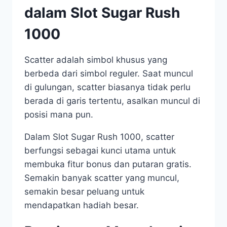
dalam Slot Sugar Rush
1000
Scatter adalah simbol khusus yang
berbeda dari simbol reguler. Saat muncul
di gulungan, scatter biasanya tidak perlu
berada di garis tertentu, asalkan muncul di
posisi mana pun.
Dalam Slot Sugar Rush 1000, scatter
berfungsi sebagai kunci utama untuk
membuka fitur bonus dan putaran gratis.
Semakin banyak scatter yang muncul,
semakin besar peluang untuk
mendapatkan hadiah besar.