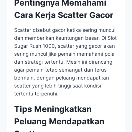
Pentingnya Memahami
Cara Kerja Scatter Gacor
Scatter disebut gacor ketika sering muncul
dan memberikan keuntungan besar. Di Slot
Sugar Rush 1000, scatter yang gacor akan
sering muncul jika pemain memahami pola
dan strategi tertentu. Mesin ini dirancang
agar pemain tetap semangat dan terus
bermain, dengan peluang mendapatkan
scatter yang lebih tinggi saat kondisi
tertentu terpenuhi.
Tips Meningkatkan
Peluang Mendapatkan