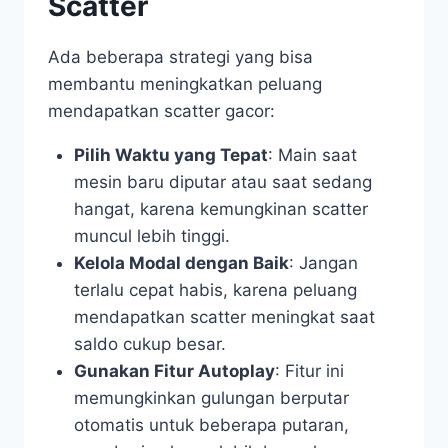
Scatter
Ada beberapa strategi yang bisa
membantu meningkatkan peluang
mendapatkan scatter gacor:
Pilih Waktu yang Tepat
: Main saat
mesin baru diputar atau saat sedang
hangat, karena kemungkinan scatter
muncul lebih tinggi.
Kelola Modal dengan Baik
: Jangan
terlalu cepat habis, karena peluang
mendapatkan scatter meningkat saat
saldo cukup besar.
Gunakan Fitur Autoplay
: Fitur ini
memungkinkan gulungan berputar
otomatis untuk beberapa putaran,