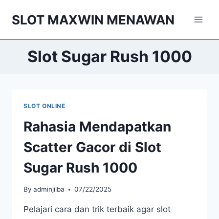
Skip
SLOT MAXWIN MENAWAN
to
content
Slot Sugar Rush 1000
SLOT ONLINE
Rahasia Mendapatkan
Scatter Gacor di Slot
Sugar Rush 1000
By
adminjilba
07/22/2025
Pelajari cara dan trik terbaik agar slot