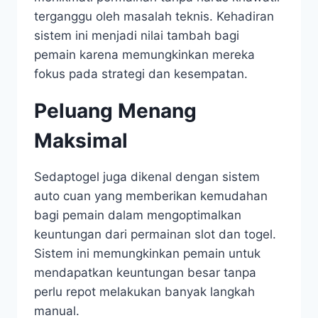
terganggu oleh masalah teknis. Kehadiran
sistem ini menjadi nilai tambah bagi
pemain karena memungkinkan mereka
fokus pada strategi dan kesempatan.
Peluang Menang
Maksimal
Sedaptogel juga dikenal dengan sistem
auto cuan yang memberikan kemudahan
bagi pemain dalam mengoptimalkan
keuntungan dari permainan slot dan togel.
Sistem ini memungkinkan pemain untuk
mendapatkan keuntungan besar tanpa
perlu repot melakukan banyak langkah
manual.