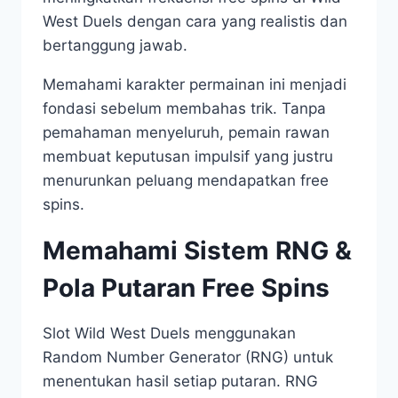
West Duels dengan cara yang realistis dan
bertanggung jawab.
Memahami karakter permainan ini menjadi
fondasi sebelum membahas trik. Tanpa
pemahaman menyeluruh, pemain rawan
membuat keputusan impulsif yang justru
menurunkan peluang mendapatkan free
spins.
Memahami Sistem RNG &
Pola Putaran Free Spins
Slot Wild West Duels menggunakan
Random Number Generator (RNG) untuk
menentukan hasil setiap putaran. RNG