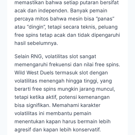
memastikan bahwa setiap putaran bersifat
acak dan independen. Banyak pemain
percaya mitos bahwa mesin bisa “panas”
atau “dingin”, tetapi secara teknis, peluang
free spins tetap acak dan tidak dipengaruhi
hasil sebelumnya.
Selain RNG, volatilitas slot sangat
memengaruhi frekuensi dan nilai free spins.
Wild West Duels termasuk slot dengan
volatilitas menengah hingga tinggi, yang
berarti free spins mungkin jarang muncul,
tetapi ketika aktif, potensi kemenangan
bisa signifikan. Memahami karakter
volatilitas ini membantu pemain
menentukan kapan harus bermain lebih
agresif dan kapan lebih konservatif.