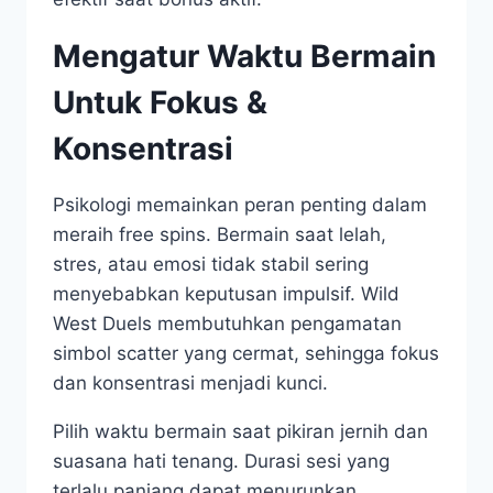
Mengatur Waktu Bermain
Untuk Fokus &
Konsentrasi
Psikologi memainkan peran penting dalam
meraih free spins. Bermain saat lelah,
stres, atau emosi tidak stabil sering
menyebabkan keputusan impulsif. Wild
West Duels membutuhkan pengamatan
simbol scatter yang cermat, sehingga fokus
dan konsentrasi menjadi kunci.
Pilih waktu bermain saat pikiran jernih dan
suasana hati tenang. Durasi sesi yang
terlalu panjang dapat menurunkan