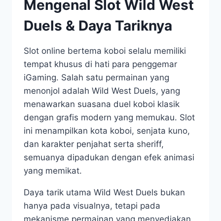
Mengenal Slot Wild West
Duels & Daya Tariknya
Slot online bertema koboi selalu memiliki
tempat khusus di hati para penggemar
iGaming. Salah satu permainan yang
menonjol adalah
Wild West Duels
, yang
menawarkan suasana duel koboi klasik
dengan grafis modern yang memukau. Slot
ini menampilkan kota koboi, senjata kuno,
dan karakter penjahat serta sheriff,
semuanya dipadukan dengan efek animasi
yang memikat.
Daya tarik utama Wild West Duels bukan
hanya pada visualnya, tetapi pada
mekanisme permainan yang menyediakan