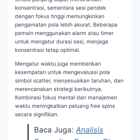
konsentrasi, sementara sesi pendek
dengan fokus tinggi memungkinkan
pengamatan pola lebih akurat. Beberapa
pemain menggunakan alarm atau timer
untuk mengatur durasi sesi, menjaga
konsentrasi tetap optimal.
Mengatur waktu juga memberikan
kesempatan untuk mengevaluasi pola
simbol scatter, menyesuaikan taruhan, dan
merencanakan strategi berikutnya.
Kombinasi fokus mental dan manajemen
waktu meningkatkan peluang free spins
secara signifikan.
Baca Juga:
Analisis