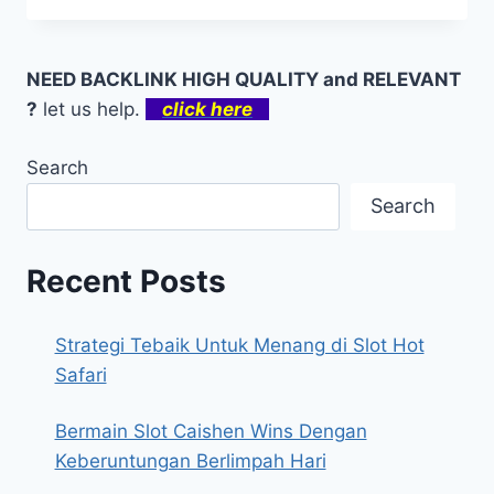
NEED BACKLINK HIGH QUALITY and RELEVANT
?
let us help.
click here
Search
Search
Recent Posts
Strategi Tebaik Untuk Menang di Slot Hot
Safari
Bermain Slot Caishen Wins Dengan
Keberuntungan Berlimpah Hari