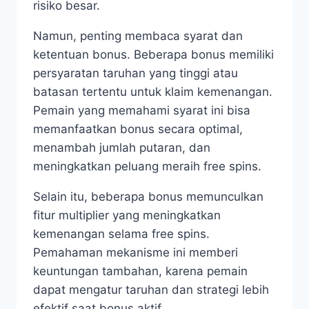
risiko besar.
Namun, penting membaca syarat dan
ketentuan bonus. Beberapa bonus memiliki
persyaratan taruhan yang tinggi atau
batasan tertentu untuk klaim kemenangan.
Pemain yang memahami syarat ini bisa
memanfaatkan bonus secara optimal,
menambah jumlah putaran, dan
meningkatkan peluang meraih free spins.
Selain itu, beberapa bonus memunculkan
fitur multiplier yang meningkatkan
kemenangan selama free spins.
Pemahaman mekanisme ini memberi
keuntungan tambahan, karena pemain
dapat mengatur taruhan dan strategi lebih
efektif saat bonus aktif.