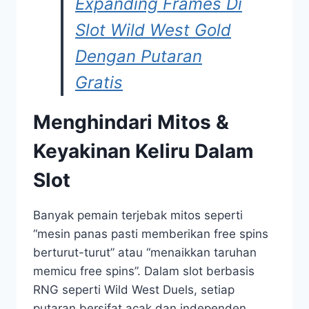
Expanding Frames Di
Slot Wild West Gold
Dengan Putaran
Gratis
Menghindari Mitos &
Keyakinan Keliru Dalam
Slot
Banyak pemain terjebak mitos seperti
“mesin panas pasti memberikan free spins
berturut-turut” atau “menaikkan taruhan
memicu free spins”. Dalam slot berbasis
RNG seperti Wild West Duels, setiap
putaran bersifat acak dan independen.