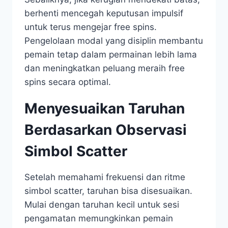
berhenti mencegah keputusan impulsif
untuk terus mengejar free spins.
Pengelolaan modal yang disiplin membantu
pemain tetap dalam permainan lebih lama
dan meningkatkan peluang meraih free
spins secara optimal.
Menyesuaikan Taruhan
Berdasarkan Observasi
Simbol Scatter
Setelah memahami frekuensi dan ritme
simbol scatter, taruhan bisa disesuaikan.
Mulai dengan taruhan kecil untuk sesi
pengamatan memungkinkan pemain