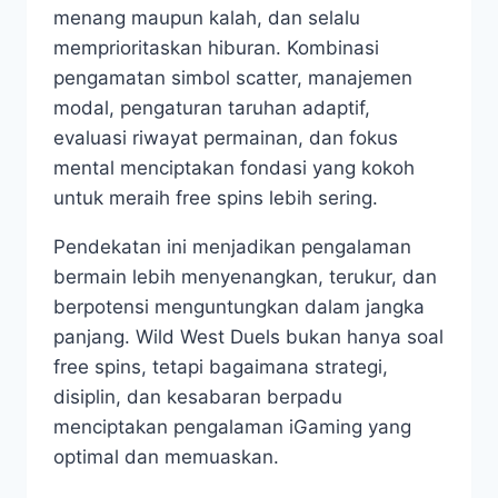
menang maupun kalah, dan selalu
memprioritaskan hiburan. Kombinasi
pengamatan simbol scatter, manajemen
modal, pengaturan taruhan adaptif,
evaluasi riwayat permainan, dan fokus
mental menciptakan fondasi yang kokoh
untuk meraih free spins lebih sering.
Pendekatan ini menjadikan pengalaman
bermain lebih menyenangkan, terukur, dan
berpotensi menguntungkan dalam jangka
panjang. Wild West Duels bukan hanya soal
free spins, tetapi bagaimana strategi,
disiplin, dan kesabaran berpadu
menciptakan pengalaman iGaming yang
optimal dan memuaskan.