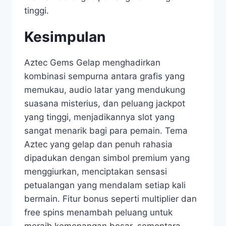
tinggi.
Kesimpulan
Aztec Gems Gelap menghadirkan
kombinasi sempurna antara grafis yang
memukau, audio latar yang mendukung
suasana misterius, dan peluang jackpot
yang tinggi, menjadikannya slot yang
sangat menarik bagi para pemain. Tema
Aztec yang gelap dan penuh rahasia
dipadukan dengan simbol premium yang
menggiurkan, menciptakan sensasi
petualangan yang mendalam setiap kali
bermain. Fitur bonus seperti multiplier dan
free spins menambah peluang untuk