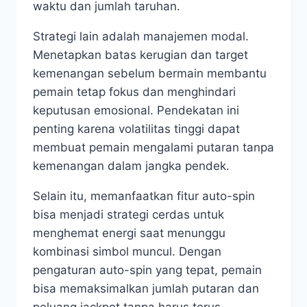
waktu dan jumlah taruhan.
Strategi lain adalah manajemen modal.
Menetapkan batas kerugian dan target
kemenangan sebelum bermain membantu
pemain tetap fokus dan menghindari
keputusan emosional. Pendekatan ini
penting karena volatilitas tinggi dapat
membuat pemain mengalami putaran tanpa
kemenangan dalam jangka pendek.
Selain itu, memanfaatkan fitur auto-spin
bisa menjadi strategi cerdas untuk
menghemat energi saat menunggu
kombinasi simbol muncul. Dengan
pengaturan auto-spin yang tepat, pemain
bisa memaksimalkan jumlah putaran dan