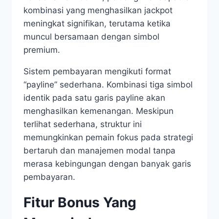
kombinasi yang menghasilkan jackpot
meningkat signifikan, terutama ketika
muncul bersamaan dengan simbol
premium.
Sistem pembayaran mengikuti format
“payline” sederhana. Kombinasi tiga simbol
identik pada satu garis payline akan
menghasilkan kemenangan. Meskipun
terlihat sederhana, struktur ini
memungkinkan pemain fokus pada strategi
bertaruh dan manajemen modal tanpa
merasa kebingungan dengan banyak garis
pembayaran.
Fitur Bonus Yang