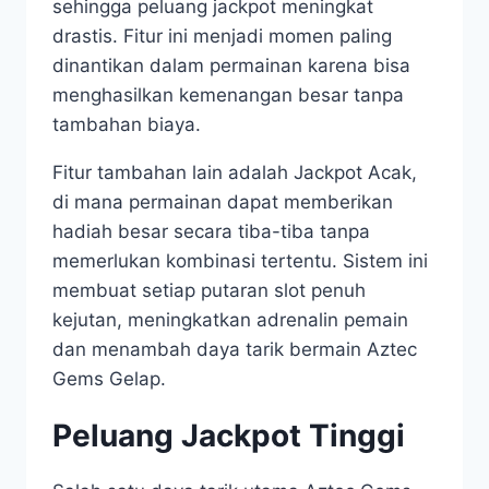
sehingga peluang jackpot meningkat
drastis. Fitur ini menjadi momen paling
dinantikan dalam permainan karena bisa
menghasilkan kemenangan besar tanpa
tambahan biaya.
Fitur tambahan lain adalah Jackpot Acak,
di mana permainan dapat memberikan
hadiah besar secara tiba-tiba tanpa
memerlukan kombinasi tertentu. Sistem ini
membuat setiap putaran slot penuh
kejutan, meningkatkan adrenalin pemain
dan menambah daya tarik bermain Aztec
Gems Gelap.
Peluang Jackpot Tinggi