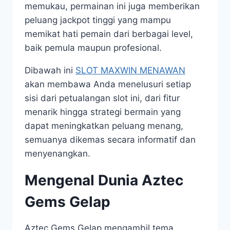
memukau, permainan ini juga memberikan
peluang jackpot tinggi yang mampu
memikat hati pemain dari berbagai level,
baik pemula maupun profesional.
Dibawah ini
SLOT MAXWIN MENAWAN
akan membawa Anda menelusuri setiap
sisi dari petualangan slot ini, dari fitur
menarik hingga strategi bermain yang
dapat meningkatkan peluang menang,
semuanya dikemas secara informatif dan
menyenangkan.
Mengenal Dunia Aztec
Gems Gelap
Aztec Gems Gelap mengambil tema