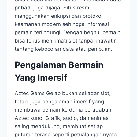
pribadi juga dijaga. Situs resmi
menggunakan enkripsi dan protokol
keamanan modern sehingga informasi
pemain terlindungi. Dengan begitu, pemain
bisa fokus menikmati slot tanpa khawatir
tentang kebocoran data atau penipuan.
Pengalaman Bermain
Yang Imersif
Aztec Gems Gelap bukan sekadar slot,
tetapi juga pengalaman imersif yang
membawa pemain ke dunia peradaban
Aztec kuno. Grafik, audio, dan animasi
saling mendukung, membuat setiap
putaran terasa seperti petualangan nyata.