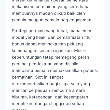
meraih kemenangan besar, sementara
mekanisme permainan yang sederhana
membuatnya mudah diikuti baik oleh
pemula maupun pemain berpengalaman.
Strategi bermain yang tepat, manajemen
modal yang bijak, dan pemanfaatan fitur
bonus dapat meningkatkan peluang
kemenangan secara signifikan. Meski
keberuntungan tetap memegang peran
penting, pendekatan yang disiplin
membantu pemain memaksimalkan potensi
permainan. Slot ini sangat
direkomendasikan bagi siapa saja yang
mencari perpaduan sempurna antara
hiburan, ketegangan, dan kesempatan
meraih keuntungan tinggi dari setiap