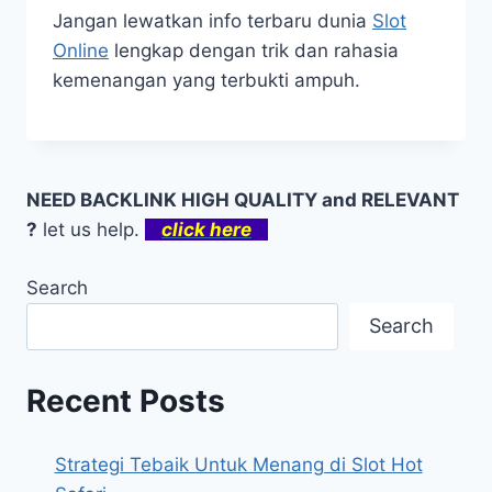
Jangan lewatkan info terbaru dunia
Slot
Online
lengkap dengan trik dan rahasia
kemenangan yang terbukti ampuh.
NEED BACKLINK HIGH QUALITY and RELEVANT
?
let us help.
click here
Search
Search
Recent Posts
Strategi Tebaik Untuk Menang di Slot Hot