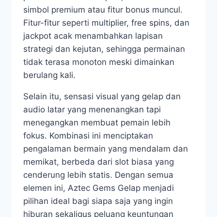
simbol premium atau fitur bonus muncul.
Fitur-fitur seperti multiplier, free spins, dan
jackpot acak menambahkan lapisan
strategi dan kejutan, sehingga permainan
tidak terasa monoton meski dimainkan
berulang kali.
Selain itu, sensasi visual yang gelap dan
audio latar yang menenangkan tapi
menegangkan membuat pemain lebih
fokus. Kombinasi ini menciptakan
pengalaman bermain yang mendalam dan
memikat, berbeda dari slot biasa yang
cenderung lebih statis. Dengan semua
elemen ini, Aztec Gems Gelap menjadi
pilihan ideal bagi siapa saja yang ingin
hiburan sekaligus peluang keuntungan