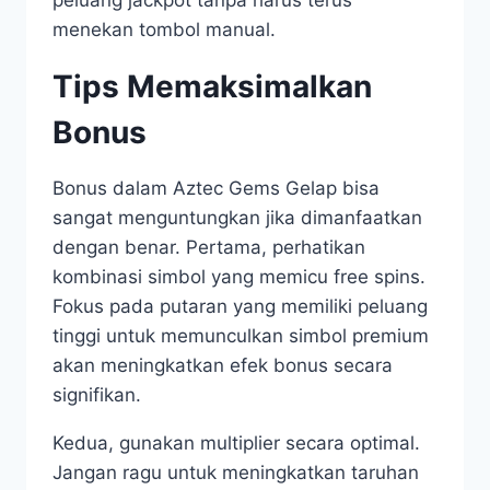
peluang jackpot tanpa harus terus
menekan tombol manual.
Tips Memaksimalkan
Bonus
Bonus dalam Aztec Gems Gelap bisa
sangat menguntungkan jika dimanfaatkan
dengan benar. Pertama, perhatikan
kombinasi simbol yang memicu free spins.
Fokus pada putaran yang memiliki peluang
tinggi untuk memunculkan simbol premium
akan meningkatkan efek bonus secara
signifikan.
Kedua, gunakan multiplier secara optimal.
Jangan ragu untuk meningkatkan taruhan