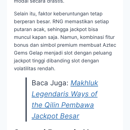
modal secara drastis.
Selain itu, faktor keberuntungan tetap
berperan besar. RNG memastikan setiap
putaran acak, sehingga jackpot bisa
muncul kapan saja. Namun, kombinasi fitur
bonus dan simbol premium membuat Aztec
Gems Gelap menjadi slot dengan peluang
jackpot tinggi dibanding slot dengan
volatilitas rendah.
Baca Juga:
Makhluk
Legendaris Ways of
the Qilin Pembawa
Jackpot Besar