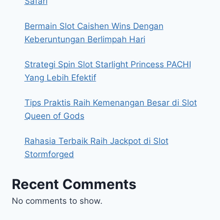
Safari
Bermain Slot Caishen Wins Dengan
Keberuntungan Berlimpah Hari
Strategi Spin Slot Starlight Princess PACHI
Yang Lebih Efektif
Tips Praktis Raih Kemenangan Besar di Slot
Queen of Gods
Rahasia Terbaik Raih Jackpot di Slot
Stormforged
Recent Comments
No comments to show.