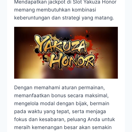
Mendapatkan jackpot di Slot Yakuza Honor
memang membutuhkan kombinasi
keberuntungan dan strategi yang matang.
Dengan memahami aturan permainan,
memanfaatkan bonus secara maksimal,
mengelola modal dengan bijak, bermain
pada waktu yang tepat, serta menjaga
fokus dan kesabaran, peluang Anda untuk
meraih kemenangan besar akan semakin