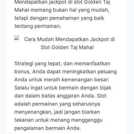
Mendapatkan jackpot di slot Golden Taj
Mahal memang bukan hal yang mudah,
tetapi dengan pemahaman yang baik
tentang permainan.
Strategi yang tepat, dan memanfaatkan
bonus, Anda dapat meningkatkan peluang
Anda untuk meraih kemenangan besar.
Selalu ingat untuk bermain dengan bijak
dan dalam batas anggaran Anda. Slot
adalah permainan yang seharusnya
menyenangkan, jadi jangan biarkan
tekanan untuk menang mengganggu
pengalaman bermain Anda.