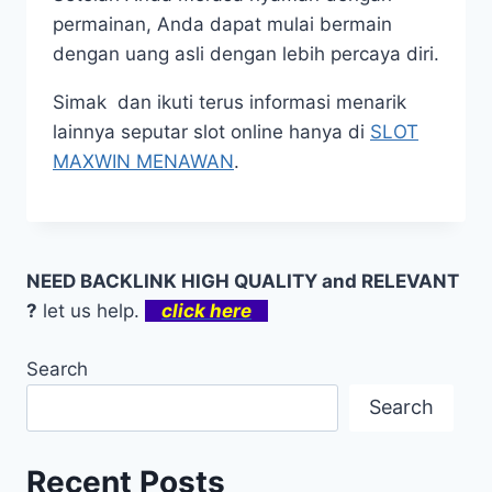
permainan, Anda dapat mulai bermain
dengan uang asli dengan lebih percaya diri.
Simak dan ikuti terus informasi menarik
lainnya seputar slot online hanya di
SLOT
MAXWIN MENAWAN
.
NEED BACKLINK HIGH QUALITY and RELEVANT
?
let us help.
click here
Search
Search
Recent Posts