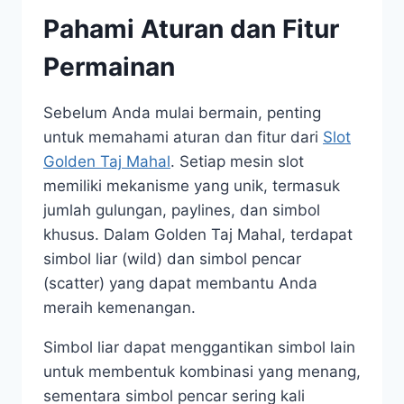
Pahami Aturan dan Fitur
Permainan
Sebelum Anda mulai bermain, penting
untuk memahami aturan dan fitur dari
Slot
Golden Taj Mahal
. Setiap mesin slot
memiliki mekanisme yang unik, termasuk
jumlah gulungan, paylines, dan simbol
khusus. Dalam Golden Taj Mahal, terdapat
simbol liar (wild) dan simbol pencar
(scatter) yang dapat membantu Anda
meraih kemenangan.
Simbol liar dapat menggantikan simbol lain
untuk membentuk kombinasi yang menang,
sementara simbol pencar sering kali