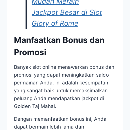
Mudah Meraih
Jackpot Besar di Slot
Glory of Rome
Manfaatkan Bonus dan
Promosi
Banyak slot online menawarkan bonus dan
promosi yang dapat meningkatkan saldo
permainan Anda. Ini adalah kesempatan
yang sangat baik untuk memaksimalkan
peluang Anda mendapatkan jackpot di
Golden Taj Mahal.
Dengan memanfaatkan bonus ini, Anda
dapat bermain lebih lama dan