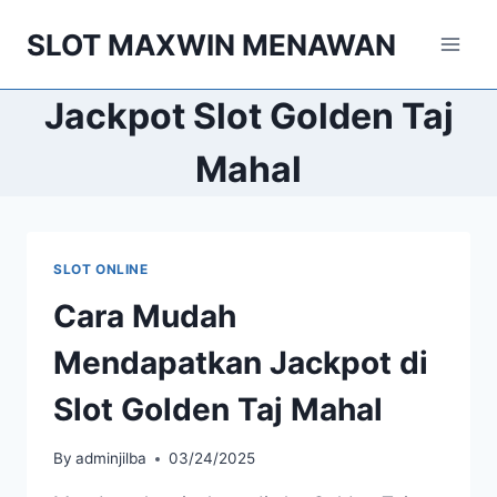
Skip
SLOT MAXWIN MENAWAN
to
content
Jackpot Slot Golden Taj
Mahal
SLOT ONLINE
Cara Mudah
Mendapatkan Jackpot di
Slot Golden Taj Mahal
By
adminjilba
03/24/2025