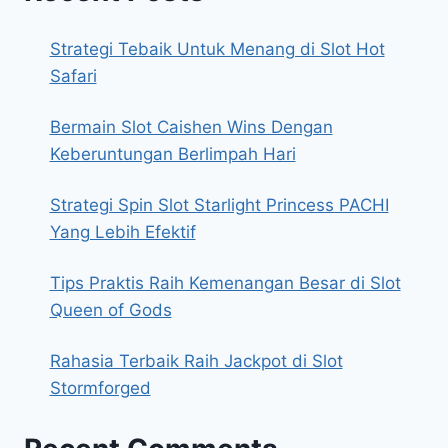
Strategi Tebaik Untuk Menang di Slot Hot
Safari
Bermain Slot Caishen Wins Dengan
Keberuntungan Berlimpah Hari
Strategi Spin Slot Starlight Princess PACHI
Yang Lebih Efektif
Tips Praktis Raih Kemenangan Besar di Slot
Queen of Gods
Rahasia Terbaik Raih Jackpot di Slot
Stormforged