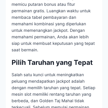
memicu putaran bonus atau fitur
permainan gratis. Luangkan waktu untuk
membaca tabel pembayaran dan
memahami kombinasi yang diperlukan
untuk memenangkan jackpot. Dengan
memahami permainan, Anda akan lebih
siap untuk membuat keputusan yang tepat
saat bermain.
Pilih Taruhan yang Tepat
Salah satu kunci untuk meningkatkan
peluang mendapatkan jackpot adalah
dengan memilih taruhan yang tepat. Setiap
mesin slot memiliki rentang taruhan yang
berbeda, dan Golden Taj Mahal tidak
terkecuali. Sebelum memulai permainan,