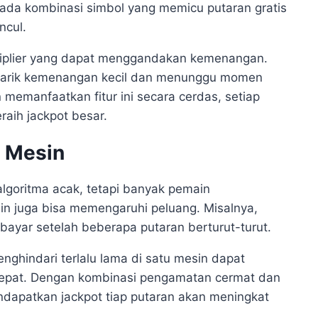
ada kombinasi simbol yang memicu putaran gratis
ncul.
ultiplier yang dapat menggandakan kemenangan.
menarik kemenangan kecil dan menunggu momen
emanfaatkan fitur ini secara cerdas, setiap
aih jackpot besar.
a Mesin
lgoritma acak, tetapi banyak pemain
 juga bisa memengaruhi peluang. Misalnya,
ayar setelah beberapa putaran berturut-turut.
enghindari terlalu lama di satu mesin dapat
 cepat. Dengan kombinasi pengamatan cermat dan
ndapatkan jackpot tiap putaran akan meningkat