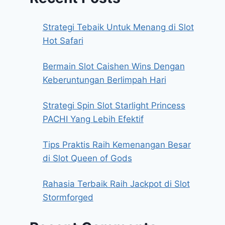
Strategi Tebaik Untuk Menang di Slot
Hot Safari
Bermain Slot Caishen Wins Dengan
Keberuntungan Berlimpah Hari
Strategi Spin Slot Starlight Princess
PACHI Yang Lebih Efektif
Tips Praktis Raih Kemenangan Besar
di Slot Queen of Gods
Rahasia Terbaik Raih Jackpot di Slot
Stormforged