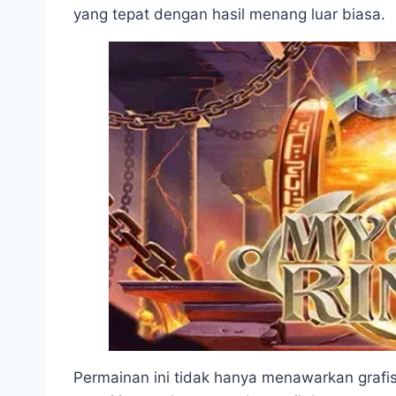
yang tepat dengan hasil menang luar biasa.
Permainan ini tidak hanya menawarkan graf