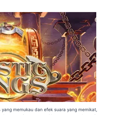
is yang memukau dan efek suara yang memikat,