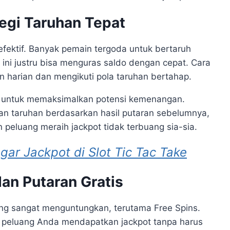
egi Taruhan Tepat
ektif. Banyak pemain tergoda untuk bertaruh
 ini justru bisa menguras saldo dengan cepat. Cara
n harian dan mengikuti pola taruhan bertahap.
sif untuk memaksimalkan potensi kemenangan.
n taruhan berdasarkan hasil putaran sebelumnya,
 peluang meraih jackpot tidak terbuang sia-sia.
Agar Jackpot di Slot Tic Tac Take
an Putaran Gratis
ang sangat menguntungkan, terutama Free Spins.
n peluang Anda mendapatkan jackpot tanpa harus