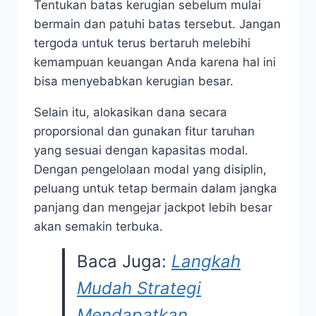
Tentukan batas kerugian sebelum mulai
bermain dan patuhi batas tersebut. Jangan
tergoda untuk terus bertaruh melebihi
kemampuan keuangan Anda karena hal ini
bisa menyebabkan kerugian besar.
Selain itu, alokasikan dana secara
proporsional dan gunakan fitur taruhan
yang sesuai dengan kapasitas modal.
Dengan pengelolaan modal yang disiplin,
peluang untuk tetap bermain dalam jangka
panjang dan mengejar jackpot lebih besar
akan semakin terbuka.
Baca Juga:
Langkah
Mudah Strategi
Mendapatkan