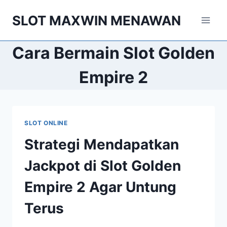
Skip
SLOT MAXWIN MENAWAN
to
content
Cara Bermain Slot Golden
Empire 2
SLOT ONLINE
Strategi Mendapatkan
Jackpot di Slot Golden
Empire 2 Agar Untung
Terus