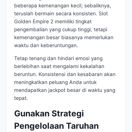
beberapa kemenangan kecil; sebaliknya,
teruslah bermain secara konsisten. Slot
Golden Empire 2 memiliki tingkat
pengembalian yang cukup tinggi, tetapi
kemenangan besar biasanya memerlukan
waktu dan keberuntungan.
Tetap tenang dan hindari emosi yang
berlebihan saat mengalami kekalahan
beruntun. Konsistensi dan kesabaran akan
meningkatkan peluang Anda untuk
mendapatkan jackpot besar di waktu yang
tepat.
Gunakan Strategi
Pengelolaan Taruhan