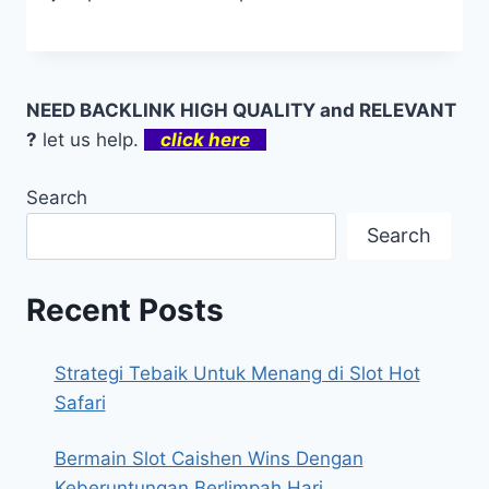
NEED BACKLINK HIGH QUALITY and RELEVANT
?
let us help.
click here
Search
Search
Recent Posts
Strategi Tebaik Untuk Menang di Slot Hot
Safari
Bermain Slot Caishen Wins Dengan
Keberuntungan Berlimpah Hari