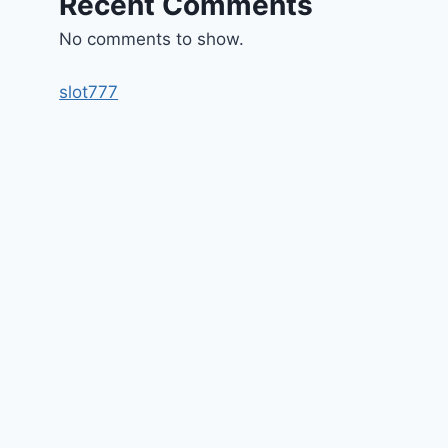
Recent Comments
No comments to show.
slot777