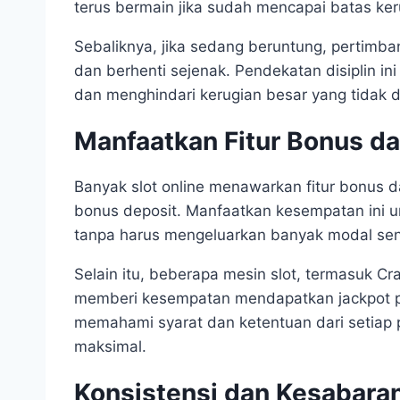
terus bermain jika sudah mencapai batas ker
Sebaliknya, jika sedang beruntung, pertim
dan berhenti sejenak. Pendekatan disiplin 
dan menghindari kerugian besar yang tidak d
Manfaatkan Fitur Bonus d
Banyak slot online menawarkan fitur bonus d
bonus deposit. Manfaatkan kesempatan ini 
tanpa harus mengeluarkan banyak modal send
Selain itu, beberapa mesin slot, termasuk Cra
memberi kesempatan mendapatkan jackpot pro
memahami syarat dan ketentuan dari setiap
maksimal.
Konsistensi dan Kesabara