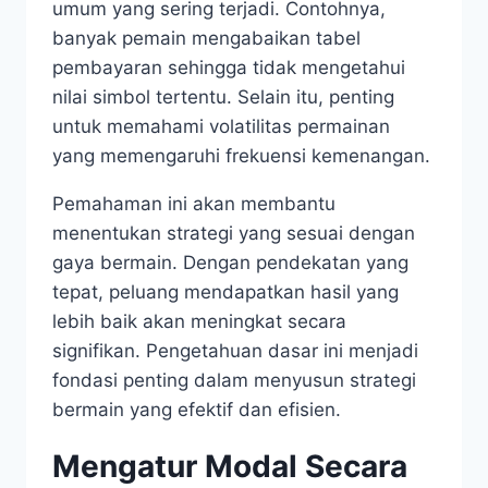
umum yang sering terjadi. Contohnya,
banyak pemain mengabaikan tabel
pembayaran sehingga tidak mengetahui
nilai simbol tertentu. Selain itu, penting
untuk memahami volatilitas permainan
yang memengaruhi frekuensi kemenangan.
Pemahaman ini akan membantu
menentukan strategi yang sesuai dengan
gaya bermain. Dengan pendekatan yang
tepat, peluang mendapatkan hasil yang
lebih baik akan meningkat secara
signifikan. Pengetahuan dasar ini menjadi
fondasi penting dalam menyusun strategi
bermain yang efektif dan efisien.
Mengatur Modal Secara