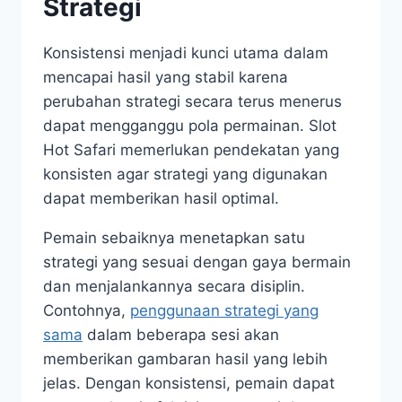
Strategi
Konsistensi menjadi kunci utama dalam
mencapai hasil yang stabil karena
perubahan strategi secara terus menerus
dapat mengganggu pola permainan. Slot
Hot Safari memerlukan pendekatan yang
konsisten agar strategi yang digunakan
dapat memberikan hasil optimal.
Pemain sebaiknya menetapkan satu
strategi yang sesuai dengan gaya bermain
dan menjalankannya secara disiplin.
Contohnya,
penggunaan strategi yang
sama
dalam beberapa sesi akan
memberikan gambaran hasil yang lebih
jelas. Dengan konsistensi, pemain dapat