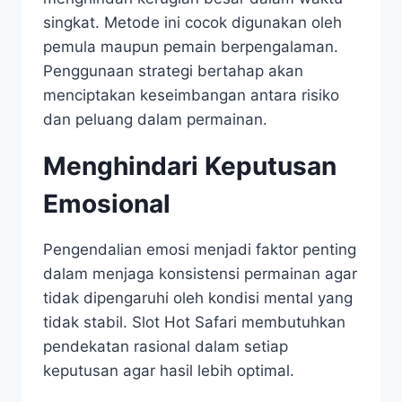
singkat. Metode ini cocok digunakan oleh
pemula maupun pemain berpengalaman.
Penggunaan strategi bertahap akan
menciptakan keseimbangan antara risiko
dan peluang dalam permainan.
Menghindari Keputusan
Emosional
Pengendalian emosi menjadi faktor penting
dalam menjaga konsistensi permainan agar
tidak dipengaruhi oleh kondisi mental yang
tidak stabil. Slot Hot Safari membutuhkan
pendekatan rasional dalam setiap
keputusan agar hasil lebih optimal.