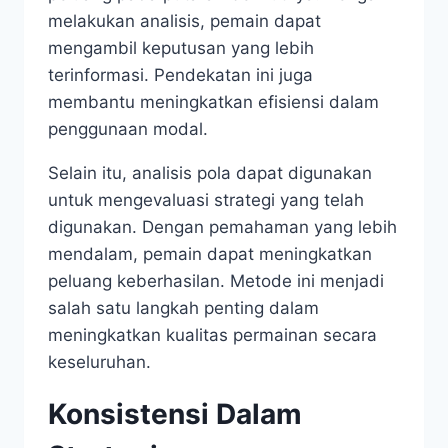
melakukan analisis, pemain dapat
mengambil keputusan yang lebih
terinformasi. Pendekatan ini juga
membantu meningkatkan efisiensi dalam
penggunaan modal.
Selain itu, analisis pola dapat digunakan
untuk mengevaluasi strategi yang telah
digunakan. Dengan pemahaman yang lebih
mendalam, pemain dapat meningkatkan
peluang keberhasilan. Metode ini menjadi
salah satu langkah penting dalam
meningkatkan kualitas permainan secara
keseluruhan.
Konsistensi Dalam