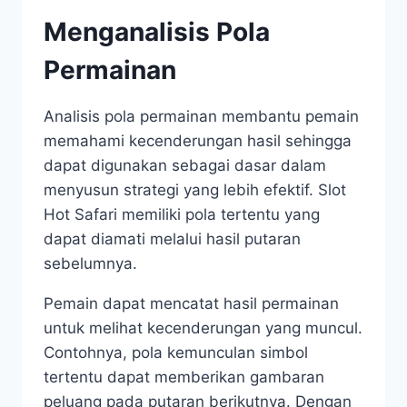
Menganalisis Pola
Permainan
Analisis pola permainan membantu pemain
memahami kecenderungan hasil sehingga
dapat digunakan sebagai dasar dalam
menyusun strategi yang lebih efektif. Slot
Hot Safari memiliki pola tertentu yang
dapat diamati melalui hasil putaran
sebelumnya.
Pemain dapat mencatat hasil permainan
untuk melihat kecenderungan yang muncul.
Contohnya, pola kemunculan simbol
tertentu dapat memberikan gambaran
peluang pada putaran berikutnya. Dengan