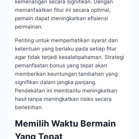
kemenangan secara signifikan. Dengan
memanfaatkan fitur ini secara optimal,
pemain dapat meningkatkan efisiensi
permainan.
Penting untuk memperhatikan syarat dan
ketentuan yang berlaku pada setiap fitur
agar tidak terjadi kesalahpahaman. Strategi
pemanfaatan bonus yang tepat akan
memberikan keuntungan tambahan yang
signifikan dalam jangka panjang.
Pendekatan ini membantu meningkatkan
hasil tanpa meningkatkan risiko secara
berlebihan.
Memilih Waktu Bermain
Yang Tepat