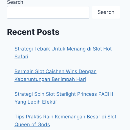
Search
Search
Recent Posts
Strategi Tebaik Untuk Menang di Slot Hot
Safari
Bermain Slot Caishen Wins Dengan
Keberuntungan Berlimpah Hari
Strategi Spin Slot Starlight Princess PACHI
Yang Lebih Efektif
Tips Praktis Raih Kemenangan Besar di Slot
Queen of Gods