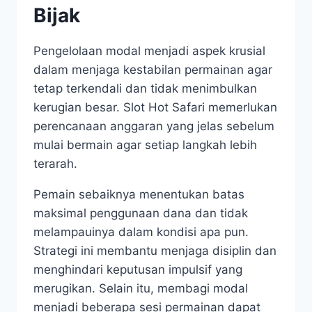
Bijak
Pengelolaan modal menjadi aspek krusial
dalam menjaga kestabilan permainan agar
tetap terkendali dan tidak menimbulkan
kerugian besar. Slot Hot Safari memerlukan
perencanaan anggaran yang jelas sebelum
mulai bermain agar setiap langkah lebih
terarah.
Pemain sebaiknya menentukan batas
maksimal penggunaan dana dan tidak
melampauinya dalam kondisi apa pun.
Strategi ini membantu menjaga disiplin dan
menghindari keputusan impulsif yang
merugikan. Selain itu, membagi modal
menjadi beberapa sesi permainan dapat