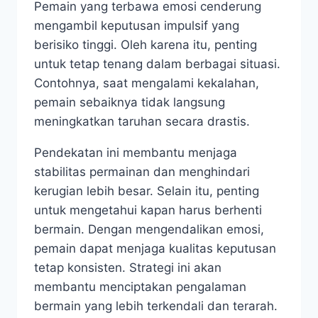
Pemain yang terbawa emosi cenderung
mengambil keputusan impulsif yang
berisiko tinggi. Oleh karena itu, penting
untuk tetap tenang dalam berbagai situasi.
Contohnya, saat mengalami kekalahan,
pemain sebaiknya tidak langsung
meningkatkan taruhan secara drastis.
Pendekatan ini membantu menjaga
stabilitas permainan dan menghindari
kerugian lebih besar. Selain itu, penting
untuk mengetahui kapan harus berhenti
bermain. Dengan mengendalikan emosi,
pemain dapat menjaga kualitas keputusan
tetap konsisten. Strategi ini akan
membantu menciptakan pengalaman
bermain yang lebih terkendali dan terarah.