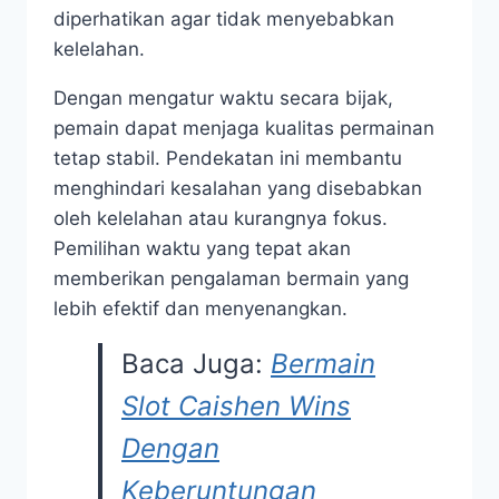
diperhatikan agar tidak menyebabkan
kelelahan.
Dengan mengatur waktu secara bijak,
pemain dapat menjaga kualitas permainan
tetap stabil. Pendekatan ini membantu
menghindari kesalahan yang disebabkan
oleh kelelahan atau kurangnya fokus.
Pemilihan waktu yang tepat akan
memberikan pengalaman bermain yang
lebih efektif dan menyenangkan.
Baca Juga:
Bermain
Slot Caishen Wins
Dengan
Keberuntungan