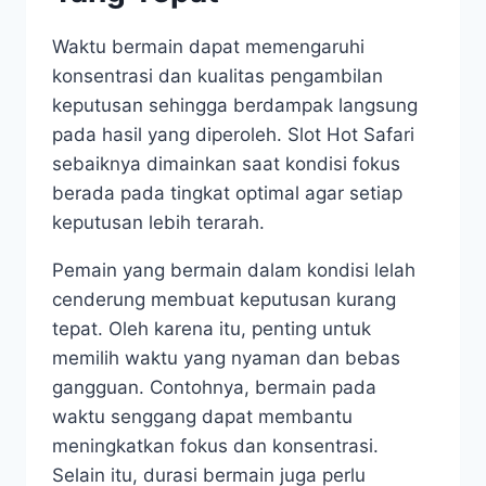
Waktu bermain dapat memengaruhi
konsentrasi dan kualitas pengambilan
keputusan sehingga berdampak langsung
pada hasil yang diperoleh. Slot Hot Safari
sebaiknya dimainkan saat kondisi fokus
berada pada tingkat optimal agar setiap
keputusan lebih terarah.
Pemain yang bermain dalam kondisi lelah
cenderung membuat keputusan kurang
tepat. Oleh karena itu, penting untuk
memilih waktu yang nyaman dan bebas
gangguan. Contohnya, bermain pada
waktu senggang dapat membantu
meningkatkan fokus dan konsentrasi.
Selain itu, durasi bermain juga perlu